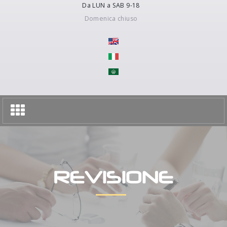
Da LUN a SAB 9-18
Domenica chiuso
Toggle
navigation
REVISIONE